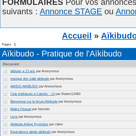
FORMULAIRES
Pour vos annonces,
suivants :
Annonce STAGE
ou
Anno
Accueil
»
Aïkibudo
Pages :
1
Aïkibudo - Pratique de l'Aïkibudo
Discussion
débuter a 13 ans
par Anonymous
manque des salle aikibudo
par Anonymous
AIKIDO AIKIBUDO
par Anonymous
Club d'aïkibudo à Cabriès - 13
par Robert13480
Bienvenue sur le forum Aïkibudo
par Anonymous
Maitre Floquet
par hetzelst
Livre
par Anonymous
Aïkibudo Ariège Pyrénées
par claire
Equivalence aikido aikibudo
par Anonymous