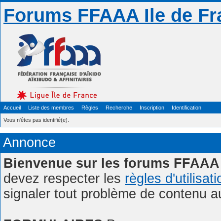
Forums FFAAA Ile de Fr
Accueil
Liste des membres
Règles
Recherche
Inscription
Identification
Vous n'êtes pas identifié(e).
Annonce
Bienvenue sur les forums FFAAA 
devez respecter les
règles d'utilisat
signaler tout problème de contenu 