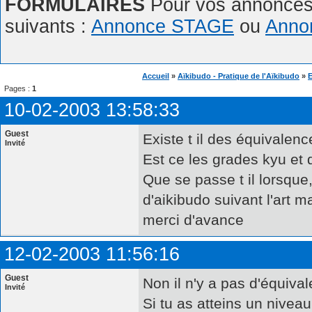
FORMULAIRES
Pour vos annonces,
suivants :
Annonce STAGE
ou
Anno
Accueil
»
Aïkibudo - Pratique de l'Aïkibudo
»
E
Pages :
1
10-02-2003 13:58:33
Guest
Existe t il des équivalenc
Invité
Est ce les grades kyu et
Que se passe t il lorsque
d'aikibudo suivant l'art ma
merci d'avance
12-02-2003 11:56:16
Guest
Non il n'y a pas d'équiva
Invité
Si tu as atteins un niveau