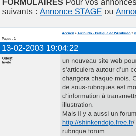
FORMULAIRES
Pour vos annonces,
suivants :
Annonce STAGE
ou
Anno
Accueil
»
Aïkibudo - Pratique de l'Aïkibudo
»
n
Pages :
1
13-02-2003 19:04:22
Guest
un nouveau site web pour 
Invité
s’articulera autour d’un 
changera chaque mois. C’e
de sous-rubriques est mod
d’information à transmettr
illustration.
Mais il y a aussi un foru
http://shinkendojo.free.fr
/
rubrique forum