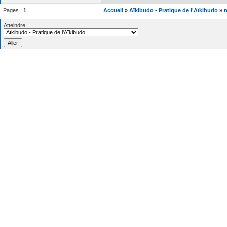
Pages :
1
Accueil
»
Aïkibudo - Pratique de l'Aïkibudo
»
n
Atteindre