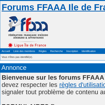
Forums FFAAA Ile de Fr
Accueil
Liste des membres
Règles
Recherche
Inscription
Identification
Vous n'êtes pas identifié(e).
Annonce
Bienvenue sur les forums FFAAA 
devez respecter les
règles d'utilisat
signaler tout problème de contenu 