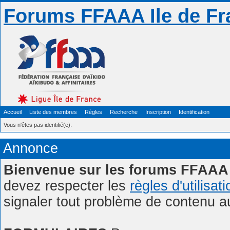
Forums FFAAA Ile de Fr
Accueil
Liste des membres
Règles
Recherche
Inscription
Identification
Vous n'êtes pas identifié(e).
Annonce
Bienvenue sur les forums FFAAA 
devez respecter les
règles d'utilisat
signaler tout problème de contenu 