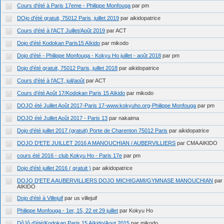
Cours d'été à Paris 17eme - Philippe Monfouga
par pm
DOjo d'été gratuit, 75012 Paris, juillet 2019
par aikidopatrice
Cours d'été à l'ACT Juillet/Août 2019
par ACT
Dojo d'été Kodokan Paris15 Aïkido
par mikodo
Dojo d'été - Philippe Monfouga - Kokyu Ho juillet - août 2018
par pm
Dojo d'été gratuit, 75012 Paris, juillet 2018
par aikidopatrice
Cours d'été à l'ACT, juil/août
par ACT
Cours d'été Août 17/Kodokan Paris 15 Aïkido
par mikodo
DOJO été Juillet Août 2017-Paris 17-www.kokyuho.org-Philippe Monfouga
par pm
DOJO été Juillet Août 2017 - Paris 13
par nakaima
Dojo d'été juillet 2017 (gratuit) Porte de Charenton 75012 Paris
par aikidopatrice
DOJO D'ETE JUILLET 2016 A MANOUCHIAN / AUBERVILLIERS
par CMA AIKIDO
cours été 2016 - club Kokyu Ho - Paris 17e
par pm
Dojo d'été juillet 2016 ( gratuit )
par aikidopatrice
DOJO D'ETE A AUBERVILLIERS DOJO MICHIGAMI/GYMNASE MANOUCHIAN
par
AIKIDO
Dojo d'été à Villejuif
par us villejuif
Philippe Monfouga - 1er, 15, 22 et 29 juillet
par Kokyu Ho
DôJô d'été/Kodokan Paris 15 Aïkido/Aout 2015
par mikodo