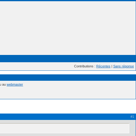
Contributions :
Récentes
|
Sans réponse
nu au
webmaster
#1