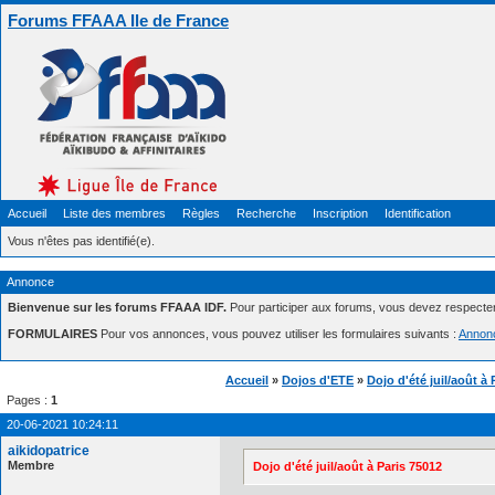
Forums FFAAA Ile de France
Accueil
Liste des membres
Règles
Recherche
Inscription
Identification
Vous n'êtes pas identifié(e).
Annonce
Bienvenue sur les forums FFAAA IDF.
Pour participer aux forums, vous devez respecte
FORMULAIRES
Pour vos annonces, vous pouvez utiliser les formulaires suivants :
Annon
Accueil
»
Dojos d'ETE
»
Dojo d'été juil/août à 
Pages :
1
20-06-2021 10:24:11
aikidopatrice
Membre
Dojo d'été juil/août à Paris 75012