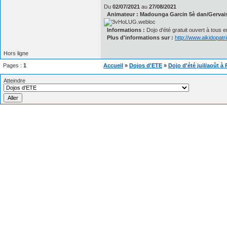
Du
02/07/2021
au
27/08/2021
Animateur : Madounga Garcin 5è dan/Gervais
Informations :
Dojo d'été gratuit ouvert à tous 
Plus d'informations sur :
http://www.aikidopatr
Hors ligne
Pages :
1
Accueil
»
Dojos d'ETE
»
Dojo d'été juil/août à 
Atteindre