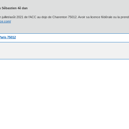
 Sébastien 4è dan
en juillet/août 2021 de l'ACC au dojo de Charenton 75012. Avoir sa licence fédérale ou la pre
ice.com/
Paris 75012