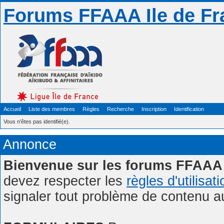
Forums FFAAA Ile de Fr
Accueil
Liste des membres
Règles
Recherche
Inscription
Identification
Vous n'êtes pas identifié(e).
Annonce
Bienvenue sur les forums FFAAA 
devez respecter les
règles d'utilisat
signaler tout problème de contenu 