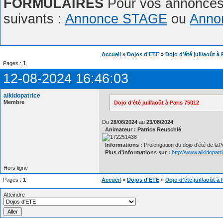
FORMULAIRES
Pour vos annonces,
suivants :
Annonce STAGE
ou
Anno
Accueil
»
Dojos d'ETE
»
Dojo d'été juil/août à 
Pages :
1
12-08-2024 16:46:03
aikidopatrice
Membre
Dojo d'été juil/août à Paris 75012
Du
28/06/2024
au
23/08/2024
Animateur : Patrice Reuschlé
Informations :
Prolongation du dojo d'été de laP
Plus d'informations sur :
http://www.aikidopat
Hors ligne
Pages :
1
Accueil
»
Dojos d'ETE
»
Dojo d'été juil/août à 
Atteindre