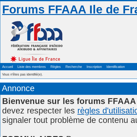
Forums FFAAA Ile de Fr
Accueil
Liste des membres
Règles
Recherche
Inscription
Identification
Vous n'êtes pas identifié(e).
Annonce
Bienvenue sur les forums FFAAA 
devez respecter les
règles d'utilisat
signaler tout problème de contenu 