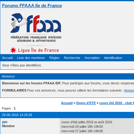
Forums FFAAA Ile de France
Accueil
Liste des membres
Règles
Recherche
Inscription
Identification
Vous n'êtes pas identifié(e).
Annonce
Bienvenue sur les forums FFAAA IDF.
Pour participer aux forums, vous devez respecte
FORMULAIRES
Pour vos annonces, vous pouvez utiliser les formulaires suivants :
Annon
Accueil
»
Dojos d'ETE
»
cours été 2016 - club 
Pages :
1
29-06-2016 14:29:39
pm
cours d’été juillet 2016 et août 2016
Membre
mercredi 20 juillet 18h-19h30
mercredi 27 juillet 18h-19h30