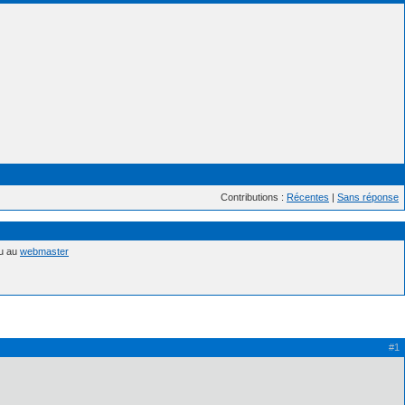
Contributions :
Récentes
|
Sans réponse
nu au
webmaster
#1