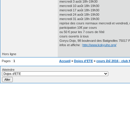
mercredi 3 août 18h-19h30
mercredi 10 août 18h-19h30
mercredi 17 août 18h-19h30
mercredi 24 août 18h-19h30
mercredi 31 août 18h-19h30
reprise des cours normaux mercredi et vendredi,
participation 10€ par cours
ou 50 € pour les 7 cours de l’été
cours ouverts à tous
Goryu Dojo, 98 boulevard des Batignolles 75017 Pari
infos et affiche :
http://www.kokyuho.org/
Hors ligne
Pages :
1
Accueil
»
Dojos d'ETE
»
cours été 2016 - club 
Atteindre