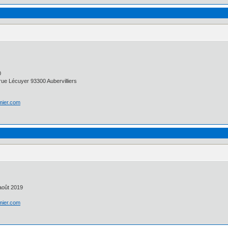
0
ue Lécuyer 93300 Aubervilliers
lmier.com
août 2019
lmier.com