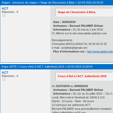
Stages : annonces de stages
»
Stage de l'Ascension à Blois
»
10-04-2019 10:34:03
ACT
Réponses : 0
Stage de l'Ascension à Blois
Date : 30/05/2019
Animateur : Bernard PALMIER Shihan
Informations :
Du 30 mai au 2 juin 2019
Cf. Affiche sur le site www.aikido-palmier.com
Renseignements :
Christophe AROULANDA Tél. 06 09 40 22 25
e-mail : actaikido@gmail.com
Plus d'informations sur :
http://www.aikido-pa
Dojos d'ETE
»
Cours d'été à l'ACT Juillet/Août 2019
»
10-04-2019 10:28:54
ACT
Réponses : 0
Cours d'été à l'ACT Juillet/Août 2019
Du
01/07/2019
au
30/08/2019
Animateur : Bernard PALMIER Shihan
Informations :
Du 1er au 31 juillet 2019 / Du 2
Lundi, Mercredi et Vendredi de 19h30 à 21h
Soirée : 10 euros - Mois : 60 euros
1/2 tarif pour les adhérents ACT
Bernard PALMIER sera ponctuellement remplacé
(début juillet/début août) par :