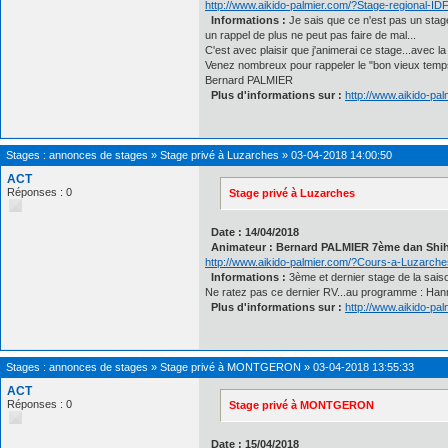
http://www.aikido-palmier.com/?Stage-regional-ID
Informations :
Je sais que ce n'est pas un stage 
un rappel de plus ne peut pas faire de mal...
C'est avec plaisir que j'animerai ce stage...avec la
Venez nombreux pour rappeler le "bon vieux temps
Bernard PALMIER
Plus d'informations sur :
http://www.aikido-pa
Stages : annonces de stages
»
Stage privé à Luzarches
»
03-04-2018 14:00:50
ACT
Réponses : 0
Stage privé à Luzarches
Date : 14/04/2018
Animateur : Bernard PALMIER 7ème dan Shi
http://www.aikido-palmier.com/?Cours-a-Luzarche
Informations :
3ème et dernier stage de la sais
Ne ratez pas ce dernier RV...au programme : Han
Plus d'informations sur :
http://www.aikido-pa
Stages : annonces de stages
»
Stage privé à MONTGERON
»
03-04-2018 13:55:33
ACT
Réponses : 0
Stage privé à MONTGERON
Date : 15/04/2018