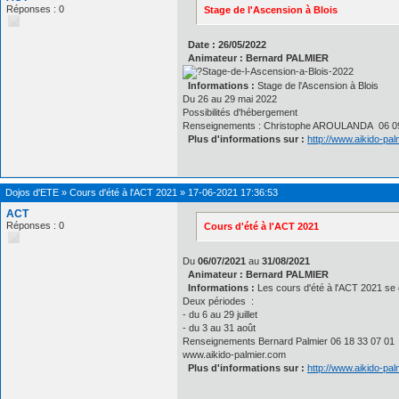
Réponses : 0
Stage de l'Ascension à Blois
Date : 26/05/2022
Animateur : Bernard PALMIER
Informations :
Stage de l'Ascension à Blois
Du 26 au 29 mai 2022
Possibilités d'hébergement
Renseignements : Christophe AROULANDA 06 09
Plus d'informations sur :
http://www.aikido-pa
Dojos d'ETE
»
Cours d'été à l'ACT 2021
»
17-06-2021 17:36:53
ACT
Réponses : 0
Cours d'été à l'ACT 2021
Du
06/07/2021
au
31/08/2021
Animateur : Bernard PALMIER
Informations :
Les cours d'été à l'ACT 2021 se d
Deux périodes :
- du 6 au 29 juillet
- du 3 au 31 août
Renseignements Bernard Palmier 06 18 33 07 01
www.aikido-palmier.com
Plus d'informations sur :
http://www.aikido-pa