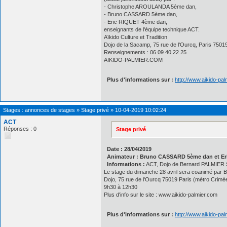
- Christophe AROULANDA 5ème dan,
- Bruno CASSARD 5ème dan,
- Eric RIQUET 4ème dan,
enseignants de l'équipe technique ACT.
Aïkido Culture et Tradition
Dojo de la Sacamp, 75 rue de l'Ourcq, Paris 7501
Renseignements : 06 09 40 22 25
AIKIDO-PALMIER.COM
Plus d'informations sur :
http://www.aikido-pa
Stages : annonces de stages
»
Stage privé
»
10-04-2019 10:02:24
ACT
Réponses : 0
Stage privé
Date : 28/04/2019
Animateur : Bruno CASSARD 5ème dan et Er
Informations :
ACT, Dojo de Bernard PALMIER 
Le stage du dimanche 28 avril sera coanimé par Br
Dojo, 75 rue de l'Ourcq 75019 Paris (métro Crimé
9h30 à 12h30
Plus d'info sur le site : www.aikido-palmier.com
Plus d'informations sur :
http://www.aikido-pa