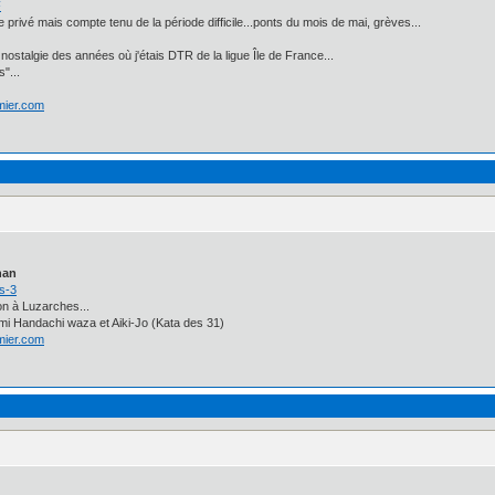
F
privé mais compte tenu de la période difficile...ponts du mois de mai, grèves...
 nostalgie des années où j'étais DTR de la ligue Île de France...
"...
lmier.com
han
s-3
on à Luzarches...
mi Handachi waza et Aiki-Jo (Kata des 31)
lmier.com