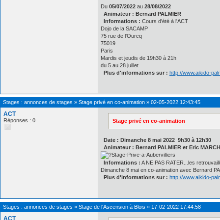
Du
05/07/2022
au
28/08/2022
Animateur : Bernard PALMIER
Informations :
Cours d'été à l'ACT
Dojo de la SACAMP
75 rue de l'Ourcq
75019
Paris
Mardis et jeudis de 19h30 à 21h
du 5 au 28 juillet
Plus d'informations sur :
http://www.aikido-pa
Stages : annonces de stages
»
Stage privé en co-animation
»
02-05-2022 12:43:45
ACT
Réponses : 0
Stage privé en co-animation
Date : Dimanche 8 mai 2022 9h30 à 12h30
Animateur : Bernard PALMIER et Eric MAR
Informations :
A NE PAS RATER...les retrouvaill
Dimanche 8 mai en co-animation avec Bernard PALM
Plus d'informations sur :
http://www.aikido-pa
Stages : annonces de stages
»
Stage de l'Ascension à Blois
»
17-02-2022 17:44:58
ACT