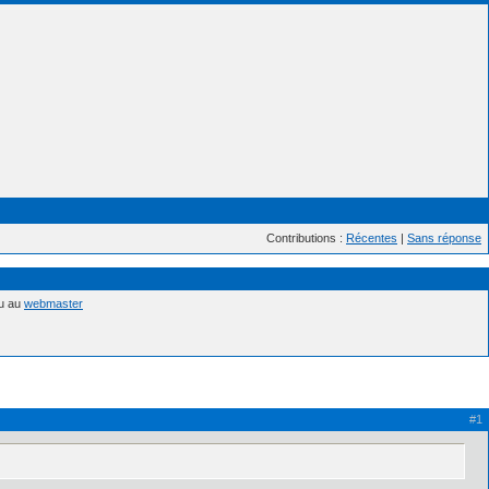
Contributions :
Récentes
|
Sans réponse
nu au
webmaster
#1