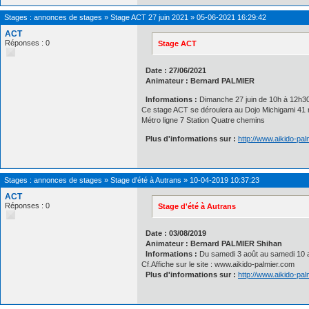
Stages : annonces de stages
»
Stage ACT 27 juin 2021
»
05-06-2021 16:29:42
ACT
Réponses : 0
Stage ACT
Date : 27/06/2021
Animateur : Bernard PALMIER
Informations :
Dimanche 27 juin de 10h à 12h3
Ce stage ACT se déroulera au Dojo Michigami 41 r
Métro ligne 7 Station Quatre chemins
Plus d'informations sur :
http://www.aikido-pa
Stages : annonces de stages
»
Stage d'été à Autrans
»
10-04-2019 10:37:23
ACT
Réponses : 0
Stage d'été à Autrans
Date : 03/08/2019
Animateur : Bernard PALMIER Shihan
Informations :
Du samedi 3 août au samedi 10 
Cf.Affiche sur le site : www.aikido-palmier.com
Plus d'informations sur :
http://www.aikido-pa