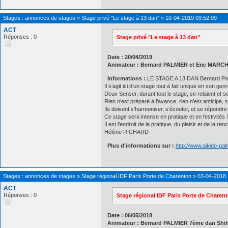
Stages : annonces de stages
»
Stage privé "Le stage à 13 dan"
»
10-04-2019 09:52:09
ACT
Réponses : 0
Stage privé "Le stage à 13 dan"
Date : 20/04/2019
Animateur : Bernard PALMIER et Eric MAR
Informations :
LE STAGE A 13 DAN Bernard Palmi
Il s’agit ici d’un stage tout à fait unique en son genr
Deux Senseï, durant tout le stage, se relaient et s
Rien n’est préparé à l’avance, rien n’est anticipé,
Ils doivent s’harmoniser, s’écouter, et se répondr
Ce stage sera intense en pratique et en festivités !
Il est l’endroit de la pratique, du plaisir et de la re
Hélène RICHARD
Plus d'informations sur :
http://www.aikido-pa
Stages : annonces de stages
»
Stage régional IDF Paris Porte de Charenton
»
03-04-2018 
ACT
Réponses : 0
Stage régional IDF Paris Porte de Charen
Date : 06/05/2018
Animateur : Bernard PALMIER 7ème dan Shi