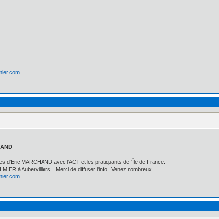
lmier.com
CHAND
es d'Eric MARCHAND avec l'ACT et les pratiquants de l'Île de France.
IER à Aubervilliers…Merci de diffuser l'info...Venez nombreux.
lmier.com