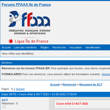
Forums FFAAA Ile de France
Accueil
Liste des membres
Règles
Recherche
Inscription
Identification
Vous n'êtes pas identifié(e).
Annonce
Bienvenue sur les forums FFAAA IDF.
Pour participer aux forums, vous devez respecte
FORMULAIRES
Pour vos annonces, vous pouvez utiliser les formulaires suivants :
Annon
Accueil
»
Recherche
»
Messages de ACT
Pages :
1
2
Suivant
Dojos d'ETE
»
Cours d'été à l'ACT 2022
»
13-06-2022 17:09:04
ACT
Réponses : 0
Cours d'été à l'ACT 2022