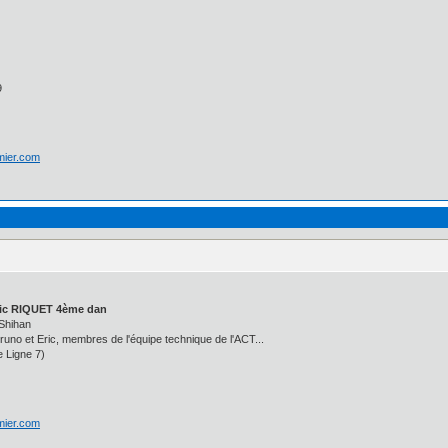
9
lmier.com
ic RIQUET 4ème dan
Shihan
uno et Eric, membres de l'équipe technique de l'ACT...
e Ligne 7)
lmier.com