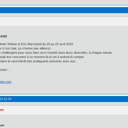
CHAND
er Shihan et Eric Marchand du 20 au 22 avril 2019.
e (c’est clair, ça n’existe pas ailleurs).
e challengent pour nous faire vivre l’unicité dans leurs diversités, à chaque minute.
 seule leur rencontre à ce moment là et cet à endroit là compte.
e dans le seul intérêt des pratiquants présents avec eux.
ncontre …
lmier.com
14:11:04
ton
han