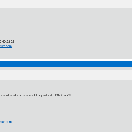
 40 22 25
lmier.com
érouleront les mardis et les jeudis de 19h30 à 21h
lmier.com