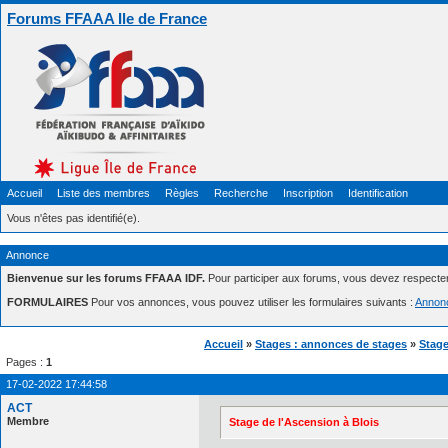
Forums FFAAA Ile de France
Accueil
Liste des membres
Règles
Recherche
Inscription
Identification
Vous n'êtes pas identifié(e).
Annonce
Bienvenue sur les forums FFAAA IDF.
Pour participer aux forums, vous devez respecte
FORMULAIRES
Pour vos annonces, vous pouvez utiliser les formulaires suivants :
Annon
Accueil
»
Stages : annonces de stages
»
Stage
Pages :
1
17-02-2022 17:44:58
ACT
Membre
Stage de l'Ascension à Blois