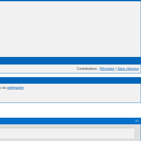
Contributions :
Récentes
|
Sans réponse
nu au
webmaster
#1