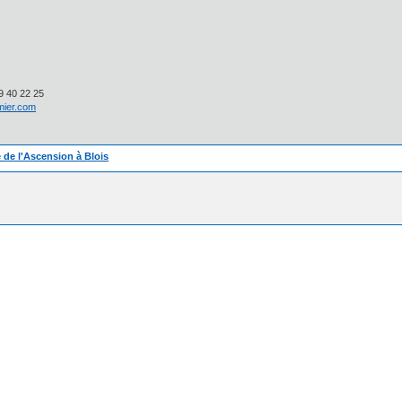
 40 22 25
lmier.com
 de l'Ascension à Blois