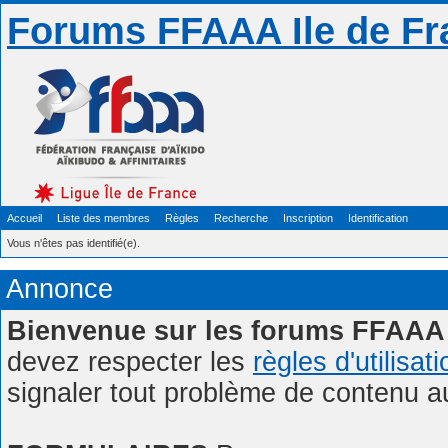
Forums FFAAA Ile de Fr
Accueil
Liste des membres
Règles
Recherche
Inscription
Identification
Vous n'êtes pas identifié(e).
Annonce
Bienvenue sur les forums FFAAA 
devez respecter les
règles d'utilisat
signaler tout problème de contenu 