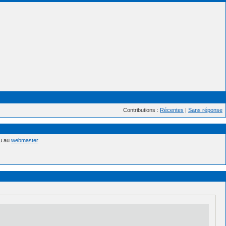
Contributions :
Récentes
|
Sans réponse
nu au
webmaster