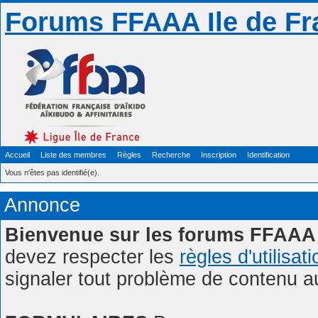
Forums FFAAA Ile de Fr
Accueil
Liste des membres
Règles
Recherche
Inscription
Identification
Vous n'êtes pas identifié(e).
Annonce
Bienvenue sur les forums FFAAA 
devez respecter les
règles d'utilisat
signaler tout problème de contenu 