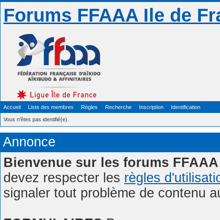
Forums FFAAA Ile de Fr
Accueil
Liste des membres
Règles
Recherche
Inscription
Identification
Vous n'êtes pas identifié(e).
Annonce
Bienvenue sur les forums FFAAA 
devez respecter les
règles d'utilisat
signaler tout problème de contenu 