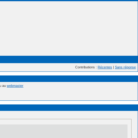
Contributions :
Récentes
|
Sans réponse
nu au
webmaster