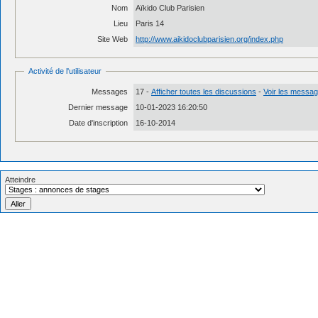
Nom
Aïkido Club Parisien
Lieu
Paris 14
Site Web
http://www.aikidoclubparisien.org/index.php
Activité de l'utilisateur
Messages
17 -
Afficher toutes les discussions
-
Voir les message
Dernier message
10-01-2023 16:20:50
Date d'inscription
16-10-2014
Atteindre