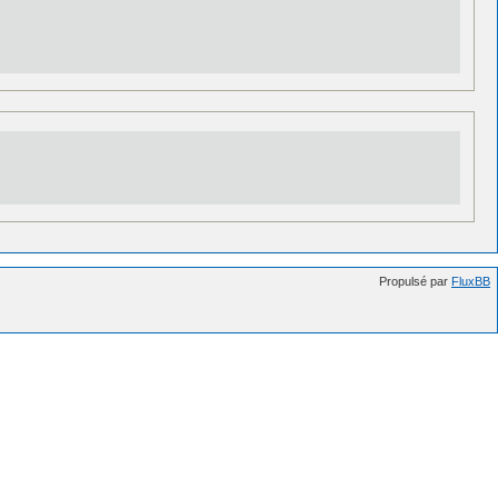
Propulsé par
FluxBB