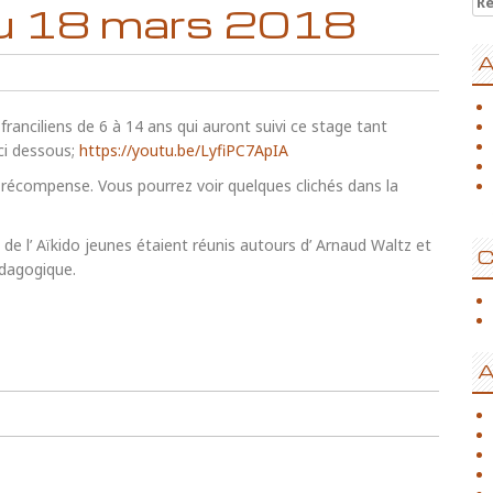
u 18 mars 2018
A
franciliens de 6 à 14 ans qui auront suivi ce stage tant
ci dessous;
https://youtu.be/LyfiPC7ApIA
 récompense. Vous pourrez voir quelques clichés dans la
 de l’ Aïkido jeunes étaient réunis autours d’ Arnaud Waltz et
C
dagogique.
A