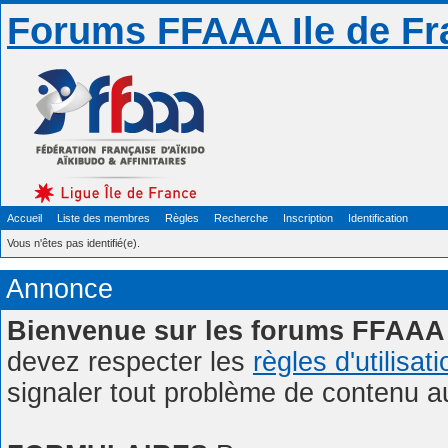
Forums FFAAA Ile de Fr
Accueil
Liste des membres
Règles
Recherche
Inscription
Identification
Vous n'êtes pas identifié(e).
Annonce
Bienvenue sur les forums FFAAA 
devez respecter les
règles d'utilisat
signaler tout problème de contenu 