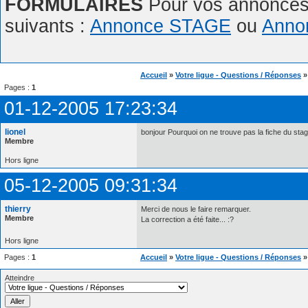
FORMULAIRES
Pour vos annonces,
suivants :
Annonce STAGE
ou
Anno
Accueil
»
Votre ligue - Questions / Réponses
Pages :
1
01-12-2005 17:23:34
lionel
bonjour Pourquoi on ne trouve pas la fiche du s
Membre
Hors ligne
05-12-2005 09:31:34
thierry
Merci de nous le faire remarquer.
Membre
La correction a été faite... :?
Hors ligne
Pages :
1
Accueil
»
Votre ligue - Questions / Réponses
Atteindre