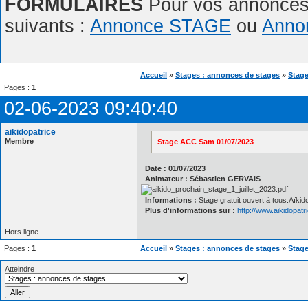
FORMULAIRES
Pour vos annonces,
suivants :
Annonce STAGE
ou
Anno
Accueil
»
Stages : annonces de stages
»
Stag
Pages :
1
02-06-2023 09:40:40
aikidopatrice
Membre
Stage ACC Sam 01/07/2023
Date : 01/07/2023
Animateur : Sébastien GERVAIS
Informations :
Stage gratuit ouvert à tous.Aïki
Plus d'informations sur :
http://www.aikidopat
Hors ligne
Pages :
1
Accueil
»
Stages : annonces de stages
»
Stag
Atteindre