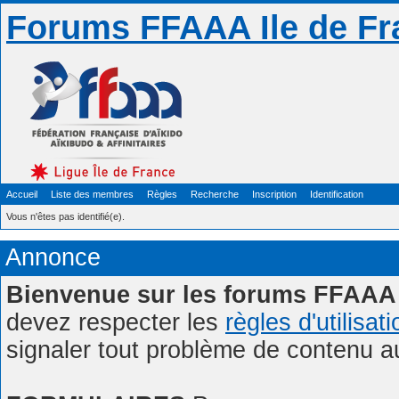
Forums FFAAA Ile de Fr
Accueil
Liste des membres
Règles
Recherche
Inscription
Identification
Vous n'êtes pas identifié(e).
Annonce
Bienvenue sur les forums FFAAA 
devez respecter les
règles d'utilisat
signaler tout problème de contenu 