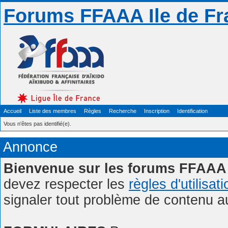
Forums FFAAA Ile de Fr
Accueil
Liste des membres
Règles
Recherche
Inscription
Identification
Vous n'êtes pas identifié(e).
Annonce
Bienvenue sur les forums FFAAA 
devez respecter les
règles d'utilisat
signaler tout problème de contenu 