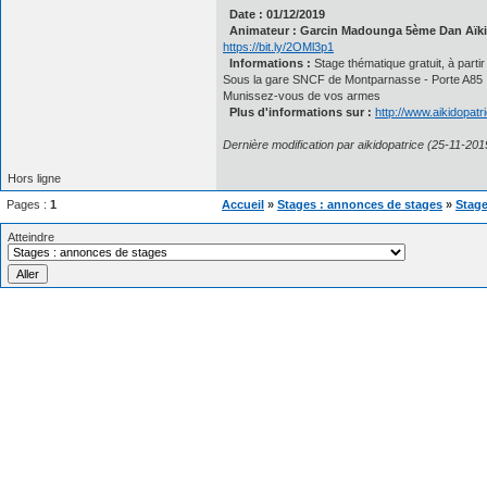
Date : 01/12/2019
Animateur : Garcin Madounga 5ème Dan Aïki
https://bit.ly/2OMl3p1
Informations :
Stage thématique gratuit, à par
Sous la gare SNCF de Montparnasse - Porte A85
Munissez-vous de vos armes
Plus d'informations sur :
http://www.aikidopat
Dernière modification par aikidopatrice (25-11-201
Hors ligne
Pages :
1
Accueil
»
Stages : annonces de stages
»
Stage
Atteindre