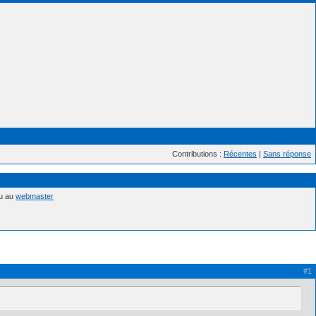
Contributions :
Récentes
|
Sans réponse
nu au
webmaster
#1