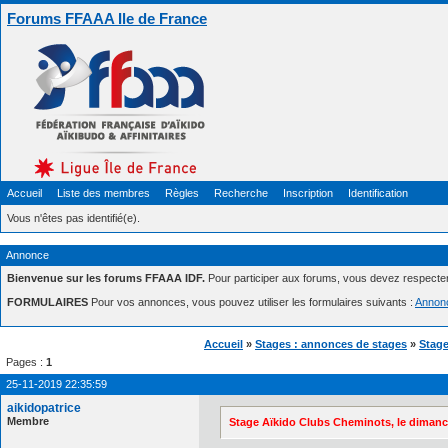
Forums FFAAA Ile de France
Accueil
Liste des membres
Règles
Recherche
Inscription
Identification
Vous n'êtes pas identifié(e).
Annonce
Bienvenue sur les forums FFAAA IDF.
Pour participer aux forums, vous devez respecte
FORMULAIRES
Pour vos annonces, vous pouvez utiliser les formulaires suivants :
Annon
Accueil
»
Stages : annonces de stages
»
Stage
Pages :
1
25-11-2019 22:35:59
aikidopatrice
Membre
Stage Aïkido Clubs Cheminots, le dimanc