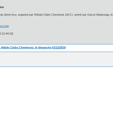
kaï
tir du 2ème Kyu, organisé par l'Aïkido Clubs Cheminots (ACC). animé par Garcin Madounga,
rice.com
9 22:44:23)
 Aïkido Clubs Cheminots, le dimanche 01/12/2019