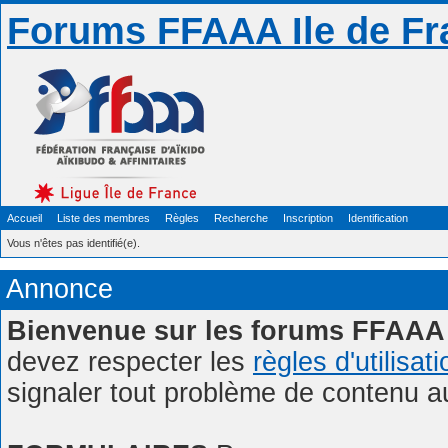
Forums FFAAA Ile de Fr
Accueil
Liste des membres
Règles
Recherche
Inscription
Identification
Vous n'êtes pas identifié(e).
Annonce
Bienvenue sur les forums FFAAA 
devez respecter les
règles d'utilisat
signaler tout problème de contenu 