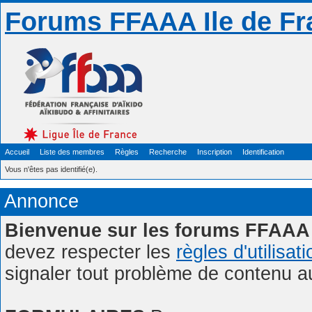
Forums FFAAA Ile de Fr
Accueil
Liste des membres
Règles
Recherche
Inscription
Identification
Vous n'êtes pas identifié(e).
Annonce
Bienvenue sur les forums FFAAA 
devez respecter les
règles d'utilisat
signaler tout problème de contenu 