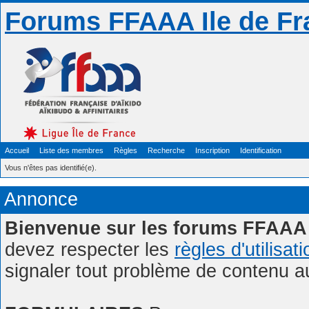
Forums FFAAA Ile de Fr
Accueil
Liste des membres
Règles
Recherche
Inscription
Identification
Vous n'êtes pas identifié(e).
Annonce
Bienvenue sur les forums FFAAA 
devez respecter les
règles d'utilisat
signaler tout problème de contenu 