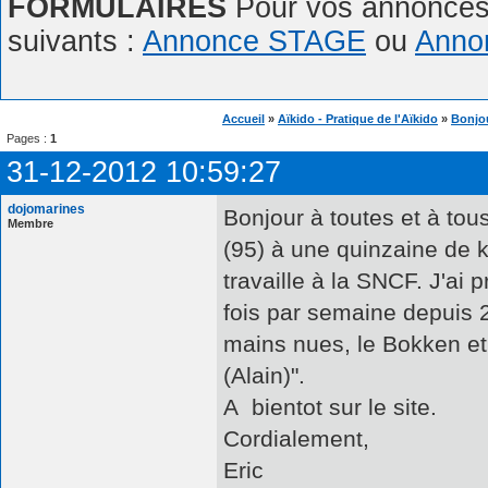
FORMULAIRES
Pour vos annonces,
suivants :
Annonce STAGE
ou
Anno
Accueil
»
Aïkido - Pratique de l'Aïkido
»
Bonjou
Pages :
1
31-12-2012 10:59:27
dojomarines
Bonjour à toutes et à tous
Membre
(95) à une quinzaine de k
travaille à la SNCF. J'ai 
fois par semaine depuis 
mains nues, le Bokken e
(Alain)".
A bientot sur le site.
Cordialement,
Eric