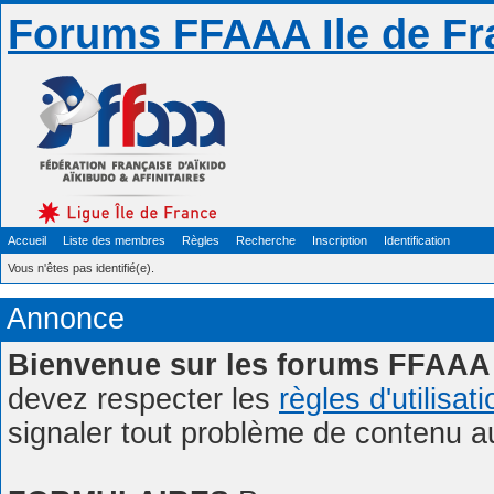
Forums FFAAA Ile de Fr
Accueil
Liste des membres
Règles
Recherche
Inscription
Identification
Vous n'êtes pas identifié(e).
Annonce
Bienvenue sur les forums FFAAA 
devez respecter les
règles d'utilisat
signaler tout problème de contenu 