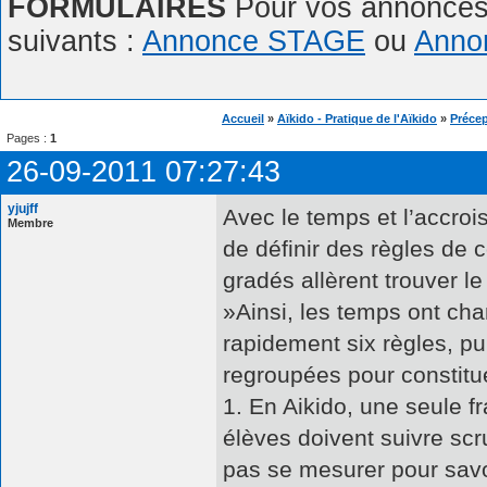
FORMULAIRES
Pour vos annonces,
suivants :
Annonce STAGE
ou
Anno
Accueil
»
Aïkido - Pratique de l'Aïkido
»
Précep
Pages :
1
26-09-2011 07:27:43
yjujff
Avec le temps et l’accroi
Membre
de définir des règles de 
gradés allèrent trouver le
»Ainsi, les temps ont chang
rapidement six règles, pui
regroupées pour constitue
1. En Aikido, une seule fr
élèves doivent suivre sc
pas se mesurer pour savoir