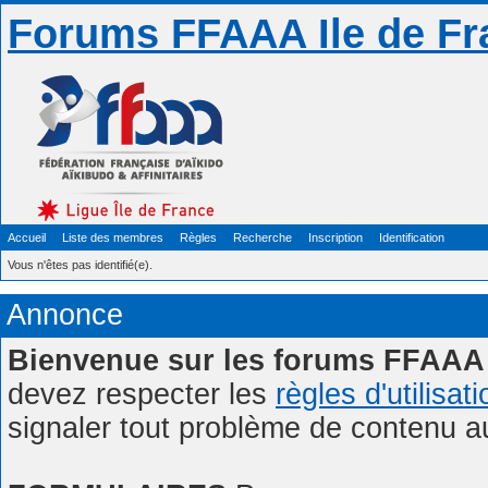
Forums FFAAA Ile de Fr
Accueil
Liste des membres
Règles
Recherche
Inscription
Identification
Vous n'êtes pas identifié(e).
Annonce
Bienvenue sur les forums FFAAA 
devez respecter les
règles d'utilisat
signaler tout problème de contenu 