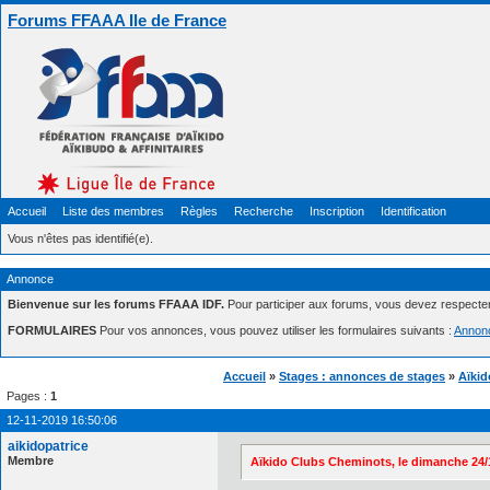
Forums FFAAA Ile de France
Accueil
Liste des membres
Règles
Recherche
Inscription
Identification
Vous n'êtes pas identifié(e).
Annonce
Bienvenue sur les forums FFAAA IDF.
Pour participer aux forums, vous devez respecte
FORMULAIRES
Pour vos annonces, vous pouvez utiliser les formulaires suivants :
Annon
Accueil
»
Stages : annonces de stages
»
Aïkid
Pages :
1
12-11-2019 16:50:06
aikidopatrice
Membre
Aïkido Clubs Cheminots, le dimanche 24/