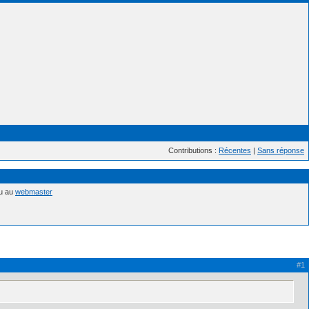
Contributions :
Récentes
|
Sans réponse
nu au
webmaster
#1