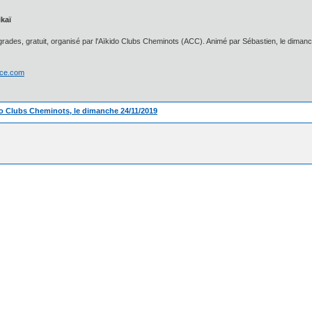
kaï
grades, gratuit, organisé par l'Aïkido Clubs Cheminots (ACC). Animé par Sébastien, le dim
rice.com
o Clubs Cheminots, le dimanche 24/11/2019