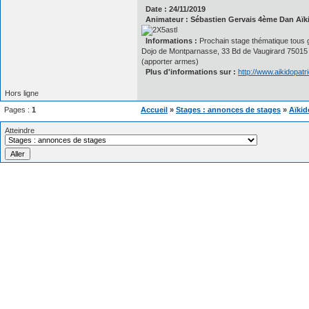
Date : 24/11/2019
Animateur : Sébastien Gervais 4ème Dan Aïki
Informations :
Prochain stage thématique tous 
Dojo de Montparnasse, 33 Bd de Vaugirard 75015
(apporter armes)
Plus d'informations sur :
http://www.aikidopat
Hors ligne
Pages :
1
Accueil
»
Stages : annonces de stages
»
Aïkid
Atteindre