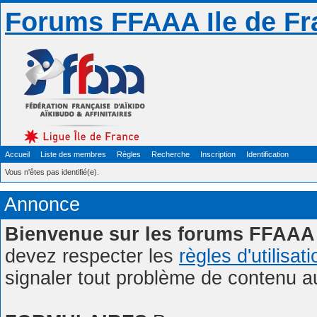
Forums FFAAA Ile de Fr
Accueil
Liste des membres
Règles
Recherche
Inscription
Identification
Vous n'êtes pas identifié(e).
Annonce
Bienvenue sur les forums FFAAA 
devez respecter les
règles d'utilisat
signaler tout problème de contenu 