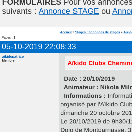
FORMULAIRES
Pour vos annonces,
suivants :
Annonce STAGE
ou
Anno
Accueil
»
Stages : annonces de stages
»
Aïkid
Pages :
1
05-10-2019 22:08:33
aikidopatrice
Membre
Aïkido Clubs Chemino
Date : 20/10/2019
Animateur : Nikola Mil
Informations :
Informati
organisé par l'Aïkido Cl
dimanche 20 octobre 20
Le 20/10/2019 de 9h30/
Dojo de Montparnasse, 3