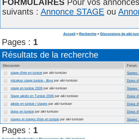
FORMULAIRES
Pour vos annonces,
suivants :
Annonce STAGE
ou
Anno
Accueil
»
Recherche
»
Discussions de aiki-tun
Pages :
1
Résultats de la recherche
Discussion
Forum
stage d'ete en tunisie
par aiki-tunisian
Stages 
mizajour stage tunisie - libye
par aiki-tunisian
Dojos d
stage en tunisie 2006
par aiki-tunisian
Stages 
Stage aikido en Tunisie 2006
par aiki-tunisian
Dojos d
aikido en tunisie / stages
par aiki-tunisian
Dojos d
dojos en tunisie
par aiki-tunisian
Dojos d
stages et stages d'ete en tunisie
par aiki-tunisian
Stages 
Pages :
1