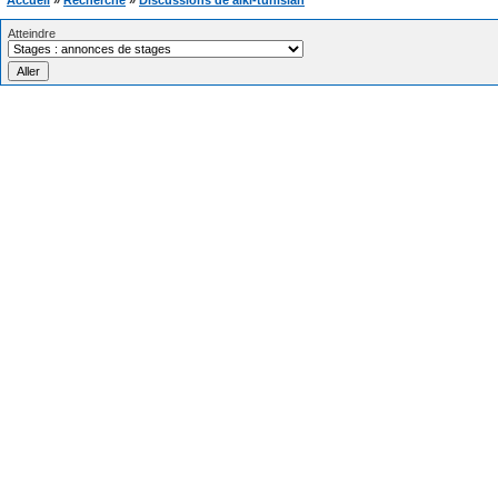
Accueil
»
Recherche
»
Discussions de aiki-tunisian
Atteindre