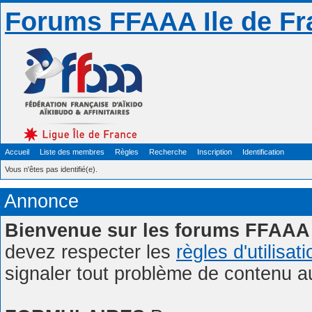
Forums FFAAA Ile de Fr
Accueil
Liste des membres
Règles
Recherche
Inscription
Identification
Vous n'êtes pas identifié(e).
Annonce
Bienvenue sur les forums FFAAA 
devez respecter les
règles d'utilisat
signaler tout problème de contenu 