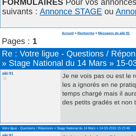
FORMULAIRES
Pour vos annonces,
suivants :
Annonce STAGE
ou
Anno
Accueil
»
Recherche
»
Messages de aïki 91
Pages :
1
Re :
Votre ligue - Questions / Répo
»
Stage National du 14 Mars
»
15-0
aïki 91
Je ne vois pas ou est le r
les a ignorés en ne prati
temps chargé mais il aurai
des petits gradés et non
Votre ligue - Questions / Réponses
»
Stage National du 14 Mars
»
14-03-2010 15:23:46
aïki 91