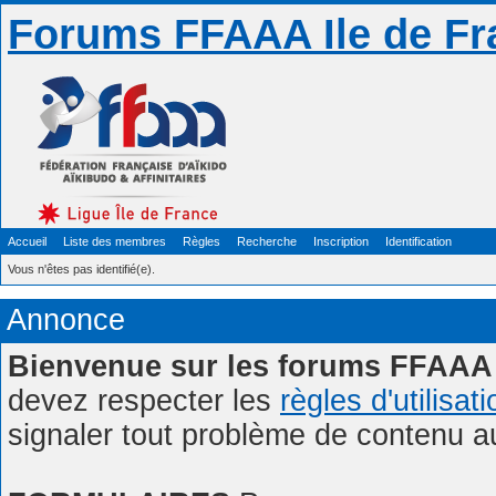
Forums FFAAA Ile de Fr
Accueil
Liste des membres
Règles
Recherche
Inscription
Identification
Vous n'êtes pas identifié(e).
Annonce
Bienvenue sur les forums FFAAA 
devez respecter les
règles d'utilisat
signaler tout problème de contenu 