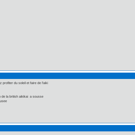
ofiter du soleil et faire de l'aiki
 de la british aikikai a sousse
ousee