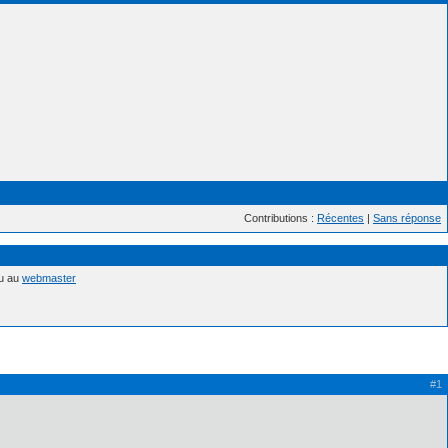
Contributions :
Récentes
|
Sans réponse
nu au
webmaster
#1