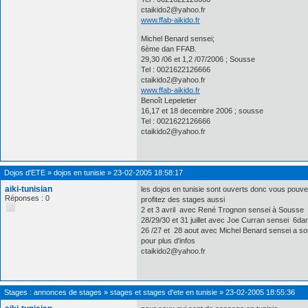
ctaikido2@yahoo.fr
www.ffab-aikido.fr
Michel Benard sensei;
6ème dan FFAB.
29,30 /06 et 1,2 /07/2006 ; Sousse
Tel : 0021622126666
ctaikido2@yahoo.fr
www.ffab-aikido.fr
Benoît Lepeletier
16,17 et 18 decembre 2006 ; sousse
Tel : 0021622126666
ctaikido2@yahoo.fr
Dojos d'ETE
»
dojos en tunisie
»
23-02-2005 18:58:17
aiki-tunisian
les dojos en tunisie sont ouverts donc vous pouvez pr
Réponses : 0
profitez des stages aussi
2 et 3 avril avec René Trognon sensei à Sousse
28/29/30 et 31 juillet avec Joe Curran sensei 6dan
26 /27 et 28 aout avec Michel Benard sensei a s
pour plus d'infos
ctaikido2@yahoo.fr
Stages : annonces de stages
»
stages et stages d'ete en tunisie
»
23-02-2005 18:55:36