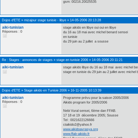
gsm: 00216.20025535
Dojos d'ETE
»
mizajour stage tunisie - libye
»
14-05-2006 20:13:28
aiki-tunisian
stage aikido en libye oui oui en libye
Réponses : 0
du 16 au 18 mai avec michel benard sensei
en tunisie
du 29 juin au 2 juillet a sousse
Re :
Stages : annonces de stages
»
stage en tunisie 2006
»
14-05-2006 20:11:21
aiki-tunisian
stage aikido libye du 16 au 18 mai avec michel b
stage en tunisie du 29 juin au 2 juillet avec michel
Dojos d'ETE
»
Stage aikido en Tunisie 2006
»
16-11-2005 10:13:39
aiki-tunisian
Programme prévu pour la saison 2005/2006
Réponses : 0
Aikido program for 2005/2006
Nebi Vural sensei, 6ème dan FFAB.
17 18 et 19 décembre 2005; Sousse
Tel : 0021622126666
ctaikido2@yahoo.fr
www.aikidoavrasya.org
www.ffab-aikido.fr