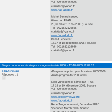
Tel : 0021622126666
ctaikido2@yahoo.fr
www.ffab-aikido.fr
Michel Benard sensei;
6ème dan FFAB.
29,30 /06 et 1,2 /07/2006 ; Sousse
Tel : 0021622126666
ctaikido2@yahoo.fr
www.ffab-aikido.fr
Benoît Lepeletier
16,17 et 18 decembre 2006 ; sousse
Tel : 0021622126666
ctaikido2@yahoo.fr
Stages : annonces de stages
»
stage en tunisie 2006
»
12-10-2005 12:09:13
aiki-tunisian
rProgramme prévu pour la saison 2005/2006
Réponses : 1
Aikido program for 2005/2006
Nebi Vural sensei, 6ème dan FFAB.
17 18 et 19 décembre 2005; Sousse
Tel : 0021622126666
ctaikido2@yahoo.fr
www.aikidoavrasya.org
www.ffab-aikido.fr
René Trognon sensei , 6ème dan FFAB.
Vacances March 2006; Sousse
Tel : 0021622126666