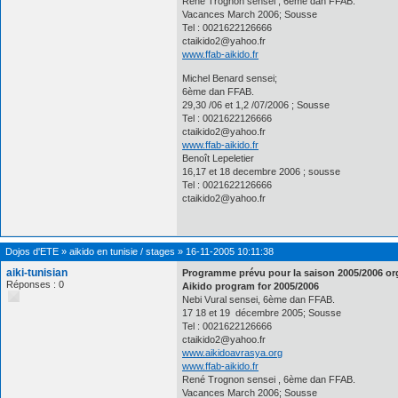
René Trognon sensei , 6ème dan FFAB.
Vacances March 2006; Sousse
Tel : 0021622126666
ctaikido2@yahoo.fr
www.ffab-aikido.fr
Michel Benard sensei;
6ème dan FFAB.
29,30 /06 et 1,2 /07/2006 ; Sousse
Tel : 0021622126666
ctaikido2@yahoo.fr
www.ffab-aikido.fr
Benoît Lepeletier
16,17 et 18 decembre 2006 ; sousse
Tel : 0021622126666
ctaikido2@yahoo.fr
Dojos d'ETE
»
aikido en tunisie / stages
»
16-11-2005 10:11:38
aiki-tunisian
Programme prévu pour la saison 2005/2006 or
Réponses : 0
Aikido program for 2005/2006
Nebi Vural sensei, 6ème dan FFAB.
17 18 et 19 décembre 2005; Sousse
Tel : 0021622126666
ctaikido2@yahoo.fr
www.aikidoavrasya.org
www.ffab-aikido.fr
René Trognon sensei , 6ème dan FFAB.
Vacances March 2006; Sousse