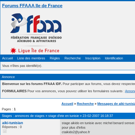
Forums FFAAA Ile de France
Accueil
Liste des membres
Règles
Recherche
Inscription
Identification
Vous n'êtes pas identifié(e).
Annonce
Bienvenue sur les forums FFAAA IDF.
Pour participer aux forums, vous devez respecte
FORMULAIRES
Pour vos annonces, vous pouvez utiliser les formulaires suivants :
Annon
Accueil
»
Recherche
»
Messages de aiki-tunis
Pages :
1
Stages : annonces de stages
»
stage d'ete en tunisie
»
23-02-2007 16:18:37
aiki-tunisian
stage aikido en tunisie avec michel benard sensei 
Réponses : 0
pour plus d'infos
ctaikido2@yahoo.fr