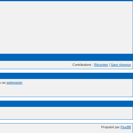
Contributions :
Récentes
|
Sans réponse
nu au
webmaster
Propulsé par
FluxBB