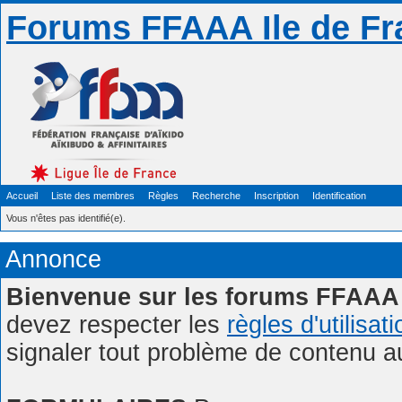
Forums FFAAA Ile de Fr
Accueil
Liste des membres
Règles
Recherche
Inscription
Identification
Vous n'êtes pas identifié(e).
Annonce
Bienvenue sur les forums FFAAA 
devez respecter les
règles d'utilisat
signaler tout problème de contenu 