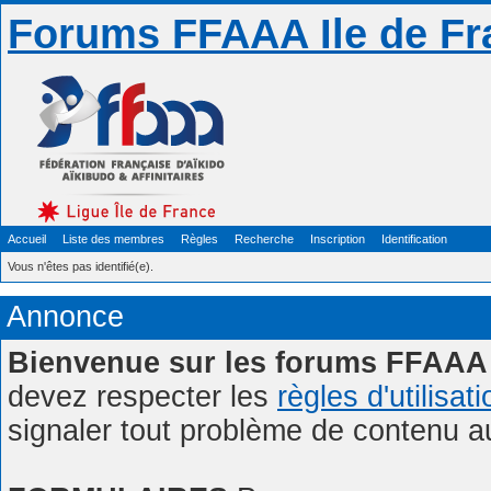
Forums FFAAA Ile de Fr
Accueil
Liste des membres
Règles
Recherche
Inscription
Identification
Vous n'êtes pas identifié(e).
Annonce
Bienvenue sur les forums FFAAA 
devez respecter les
règles d'utilisat
signaler tout problème de contenu 