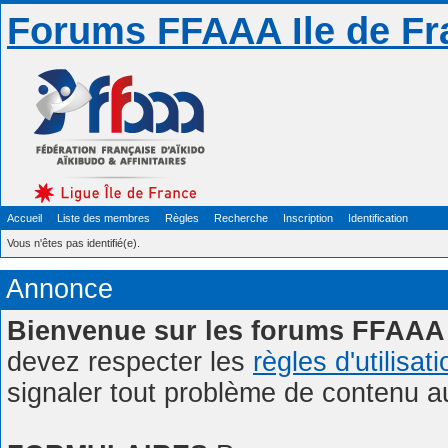
Forums FFAAA Ile de Fr
Accueil
Liste des membres
Règles
Recherche
Inscription
Identification
Vous n'êtes pas identifié(e).
Annonce
Bienvenue sur les forums FFAAA 
devez respecter les
règles d'utilisat
signaler tout problème de contenu 