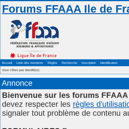
Forums FFAAA Ile de Fr
Accueil
Liste des membres
Règles
Recherche
Inscription
Identification
Vous n'êtes pas identifié(e).
Annonce
Bienvenue sur les forums FFAAA 
devez respecter les
règles d'utilisat
signaler tout problème de contenu 