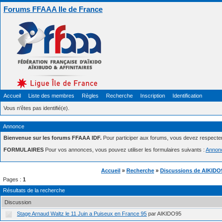
Forums FFAAA Ile de France
Accueil
Liste des membres
Règles
Recherche
Inscription
Identification
Vous n'êtes pas identifié(e).
Annonce
Bienvenue sur les forums FFAAA IDF.
Pour participer aux forums, vous devez respecte
FORMULAIRES
Pour vos annonces, vous pouvez utiliser les formulaires suivants :
Annon
Accueil
»
Recherche
»
Discussions de AIKIDO
Pages :
1
Résultats de la recherche
Discussion
Stage Arnaud Waltz le 11 Juin a Puiseux en France 95
par AIKIDO95