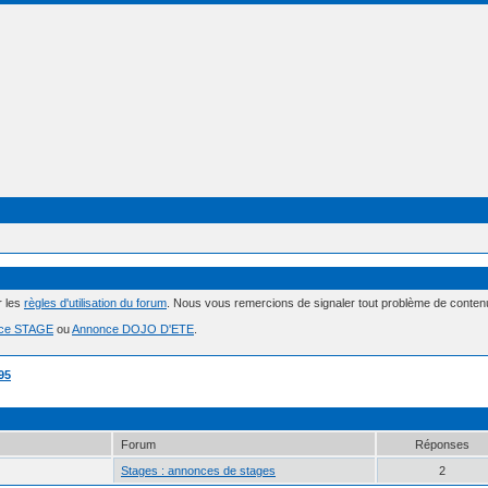
r les
règles d'utilisation du forum
. Nous vous remercions de signaler tout problème de conte
ce STAGE
ou
Annonce DOJO D'ETE
.
95
Forum
Réponses
Stages : annonces de stages
2