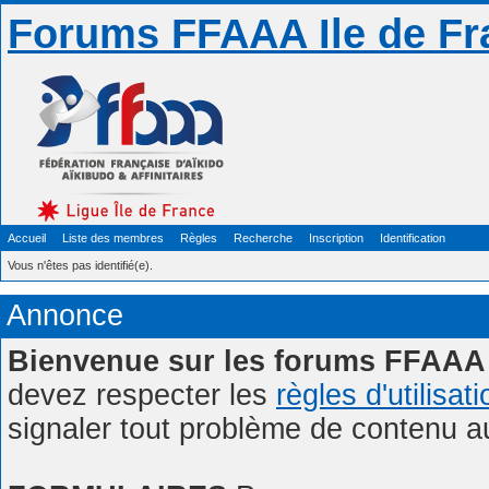
Forums FFAAA Ile de Fr
Accueil
Liste des membres
Règles
Recherche
Inscription
Identification
Vous n'êtes pas identifié(e).
Annonce
Bienvenue sur les forums FFAAA 
devez respecter les
règles d'utilisat
signaler tout problème de contenu 