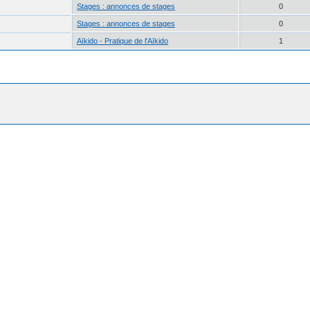
Stages : annonces de stages
0
Stages : annonces de stages
0
Aïkido - Pratique de l'Aïkido
1