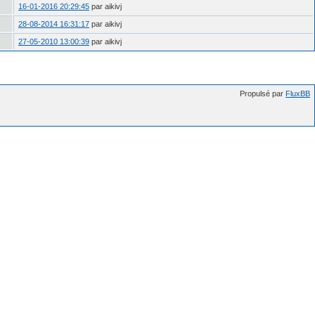
16-01-2016 20:29:45
par aikivj
28-08-2014 16:31:17
par aikivj
27-05-2010 13:00:39
par aikivj
Propulsé par
FluxBB