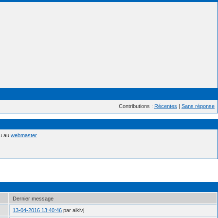
Contributions :
Récentes
|
Sans réponse
nu au
webmaster
Dernier message
13-04-2016 13:40:46
par aikivj