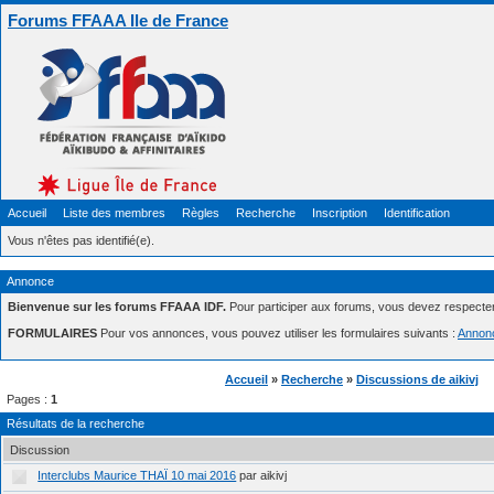
Forums FFAAA Ile de France
Accueil
Liste des membres
Règles
Recherche
Inscription
Identification
Vous n'êtes pas identifié(e).
Annonce
Bienvenue sur les forums FFAAA IDF.
Pour participer aux forums, vous devez respecte
FORMULAIRES
Pour vos annonces, vous pouvez utiliser les formulaires suivants :
Annon
Accueil
»
Recherche
»
Discussions de aikivj
Pages :
1
Résultats de la recherche
Discussion
Interclubs Maurice THAÏ 10 mai 2016
par aikivj