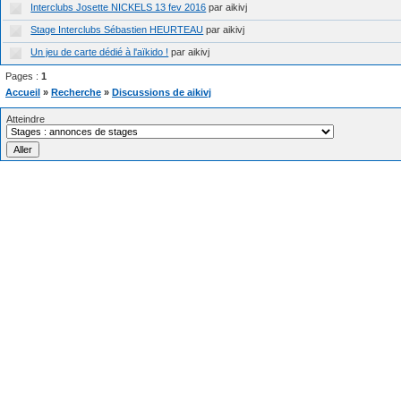
Interclubs Josette NICKELS 13 fev 2016
par aikivj
Stage Interclubs Sébastien HEURTEAU
par aikivj
Un jeu de carte dédié à l'aïkido !
par aikivj
Pages :
1
Accueil
»
Recherche
»
Discussions de aikivj
Atteindre