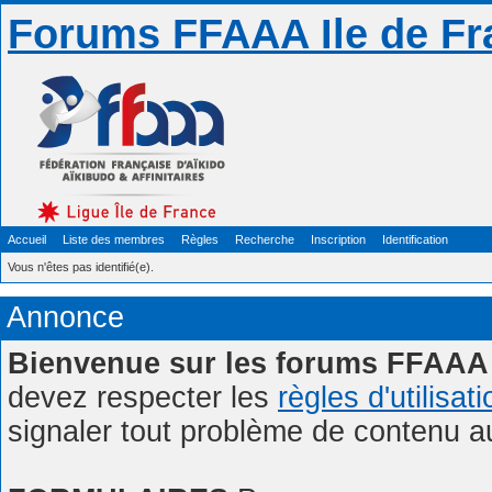
Forums FFAAA Ile de Fr
Accueil
Liste des membres
Règles
Recherche
Inscription
Identification
Vous n'êtes pas identifié(e).
Annonce
Bienvenue sur les forums FFAAA 
devez respecter les
règles d'utilisat
signaler tout problème de contenu 