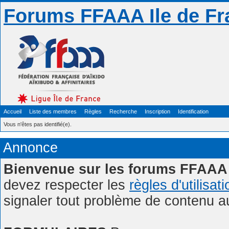
Forums FFAAA Ile de Fr
Accueil
Liste des membres
Règles
Recherche
Inscription
Identification
Vous n'êtes pas identifié(e).
Annonce
Bienvenue sur les forums FFAAA 
devez respecter les
règles d'utilisat
signaler tout problème de contenu 