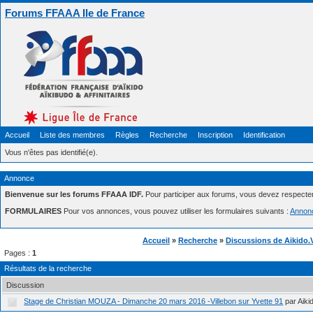
Forums FFAAA Ile de France
Accueil
Liste des membres
Règles
Recherche
Inscription
Identification
Vous n'êtes pas identifié(e).
Annonce
Bienvenue sur les forums FFAAA IDF.
Pour participer aux forums, vous devez respecte
FORMULAIRES
Pour vos annonces, vous pouvez utiliser les formulaires suivants :
Annon
Accueil
»
Recherche
»
Discussions de Aikido.
Pages :
1
Résultats de la recherche
Discussion
Stage de Christian MOUZA - Dimanche 20 mars 2016 -Villebon sur Yvette 91
par Aiki