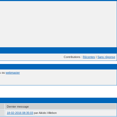
Contributions :
Récentes
|
Sans réponse
nu au
webmaster
Dernier message
18-02-2016 08:35:03
par Aikido.Villebon