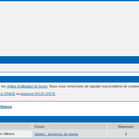
r les
règles d'utilisation du forum
. Nous vous remercions de signaler tout problème de conte
ce STAGE
ou
Annonce DOJO D'ETE
.
Villebon
Forum
Réponses
do.Villebon
Stages : annonces de stages
0