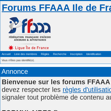
Forums FFAAA Ile de Fr
Accueil
Liste des membres
Règles
Recherche
Inscription
Identification
Vous n'êtes pas identifié(e).
Annonce
Bienvenue sur les forums FFAAA 
devez respecter les
règles d'utilisat
signaler tout problème de contenu 