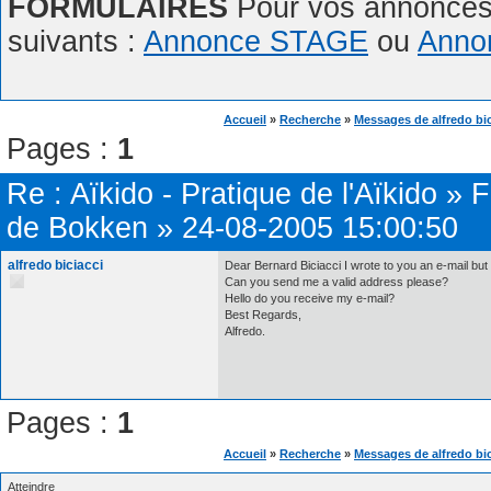
FORMULAIRES
Pour vos annonces,
suivants :
Annonce STAGE
ou
Anno
Accueil
»
Recherche
»
Messages de alfredo bic
Pages :
1
Re :
Aïkido - Pratique de l'Aïkido
»
F
de Bokken
»
24-08-2005 15:00:50
alfredo biciacci
Dear Bernard Biciacci I wrote to you an e-mail but 
Can you send me a valid address please?
Hello do you receive my e-mail?
Best Regards,
Alfredo.
Pages :
1
Accueil
»
Recherche
»
Messages de alfredo bic
Atteindre