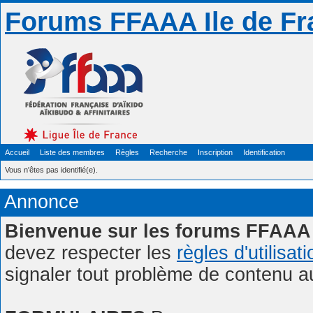
Forums FFAAA Ile de Fr
Accueil
Liste des membres
Règles
Recherche
Inscription
Identification
Vous n'êtes pas identifié(e).
Annonce
Bienvenue sur les forums FFAAA 
devez respecter les
règles d'utilisat
signaler tout problème de contenu 