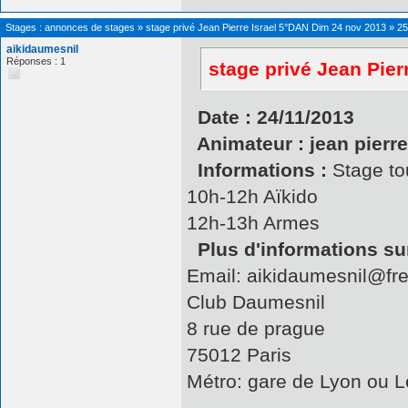
Stages : annonces de stages
»
stage privé Jean Pierre Israel 5°DAN Dim 24 nov 2013
»
25
aikidaumesnil
Réponses : 1
stage privé Jean Pier
Date : 24/11/2013
Animateur : jean pierre
Informations :
Stage to
10h-12h Aïkido
12h-13h Armes
Plus d'informations sur
Email: aikidaumesnil@fre
Club Daumesnil
8 rue de prague
75012 Paris
Métro: gare de Lyon ou L