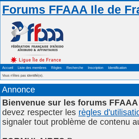
Forums FFAAA Ile de Fr
Accueil
Liste des membres
Règles
Recherche
Inscription
Identification
Vous n'êtes pas identifié(e).
Annonce
Bienvenue sur les forums FFAAA 
devez respecter les
règles d'utilisat
signaler tout problème de contenu 