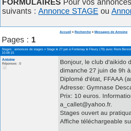
FORMULAIRES
Pour vos annonces,
suivants :
Annonce STAGE
ou
Anno
Accueil
»
Recherche
»
Messages de Antoine
Pages :
1
Stages : annonces de stages
»
Stage le 27 juin à Fontenay le Fleury (78) avec Remi Beres
10:08:15
Antoine
Bonjour, le club d'aikido
Réponses : 0
dimanche 27 juin de 9h à
Diplomé d'état, FFAAA (a
Adresse: Gymnase Descar
Prix: 10 euros. Informati
a_callet@yahoo.fr.
Stages ouvert au pratiqua
Affiche téléchargeable su