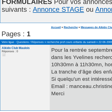
FORMULAIRES
Pour vos annonces,
suivants :
Annonce STAGE
ou
Anno
Accueil
»
Recherche
»
Messages de Aïkido Cl
Pages :
1
Votre ligue - Questions / Réponses
»
recherche prof cours enfants du samedi
»
22-06-2009
Aïkido Club Maulois
Pour la rentrée septembre
Réponses : 0
dans les Yvelines recher
10h30mn à 11h30mn, hors
La tranche d’âge des enfa
Si quelqu'un est intéress
Email : manceau.christine
Merci