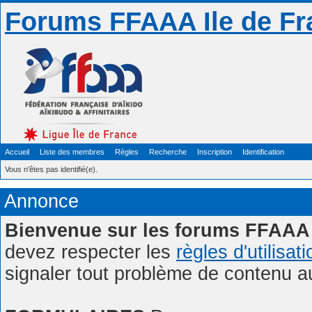
Forums FFAAA Ile de Fr
Accueil
Liste des membres
Règles
Recherche
Inscription
Identification
Vous n'êtes pas identifié(e).
Annonce
Bienvenue sur les forums FFAAA 
devez respecter les
règles d'utilisat
signaler tout problème de contenu 