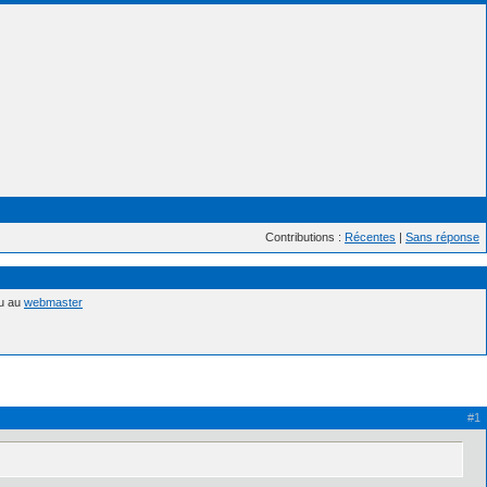
Contributions :
Récentes
|
Sans réponse
nu au
webmaster
#1