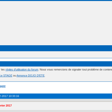
r les
règles d'utilisation du forum
. Nous vous remercions de signaler tout problème de conte
ce STAGE
ou
Annonce DOJO D'ETE
.
gent
2-2017 10:33:16
rier 2017