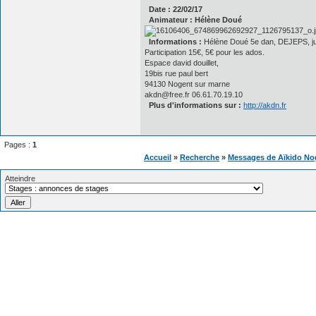
Date : 22/02/17
Animateur : Hélène Doué
Informations :
Hélène Doué 5e dan, DEJEPS, jur
Participation 15€, 5€ pour les ados.
Espace david douillet,
19bis rue paul bert
94130 Nogent sur marne
akdn@free.fr 06.61.70.19.10
Plus d'informations sur :
http://akdn.fr
Pages :
1
Accueil
»
Recherche
»
Messages de Aïkido No
Atteindre