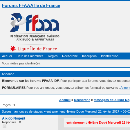
Forums FFAAA Ile de France
Accueil
Liste des membres
Règles
Recherche
Inscription
Identification
Vous n'êtes pas identifié(e).
Annonce
Bienvenue sur les forums FFAAA IDF.
Pour participer aux forums, vous devez respecte
FORMULAIRES
Pour vos annonces, vous pouvez utiliser les formulaires suivants :
Annon
Accueil
»
Recherche
»
Messages de Aïkido No
Pages :
1
Stages : annonces de stages
»
entrainement Hélène Doué Mercredi 22 février 2017
»
06-0
Aïkido Nogent
Réponses : 0
entrainement Hélène Doué Mercredi 22 fév