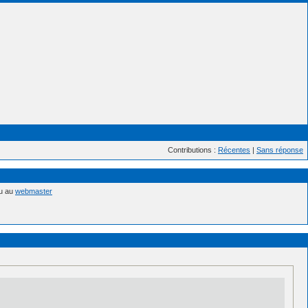
Contributions :
Récentes
|
Sans réponse
nu au
webmaster