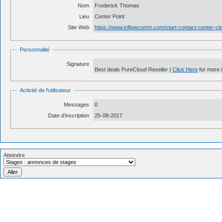
Nom
Frederick Thomas
Lieu
Center Point
Site Web
https://www.inflowcomm.com/start-contact-center-cl
Personnalité
Signature
Best deals PureCloud Reseller |
Click Here
for more i
Activité de l'utilisateur
Messages
0
Date d'inscription
25-08-2017
Atteindre